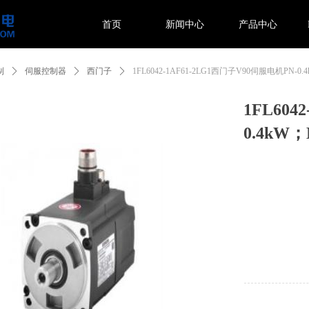
首页
新闻中心
产品中心
ror!ControlType:productSlideBind,StyleName:Style1,ColorName:Item
的实例。
制
ꄲ
伺服控制器
ꄲ
西门子
ꄲ
1FL6042-1AF61-2LG1西门子V90伺服电机PN-0.
1FL604
0.4kW；