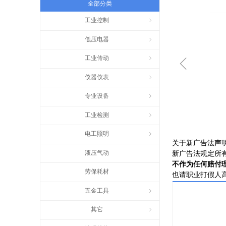
全部分类
工业控制
ꁇ
低压电器
ꁇ
ꁆ
工业传动
ꁇ
仪器仪表
ꁇ
专业设备
ꁇ
工业检测
ꁇ
电工照明
ꁇ
关于新广告法声
液压气动
新广告法规定所
不作为任何赔付
劳保耗材
也请职业打假人
五金工具
ꁇ
其它
ꁇ