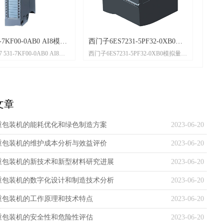
0AB0 AI8模拟
西门子6ES7231-5PF32-0XB0模
Parker 派克 5
-0AB0 AI8模
西门子6ES7231-5PF32-0XB0模拟量模
拟量模块
器
7KF00-
块 S7-1200 PLC可编程控制器
模块 概述 模块种
多功能并支持通
的前连接器，具
文章
模块既可以直接
，也可 S7-
重包装机的能耗优化和绿色制造方案
2023-06-20
重包装机的维护成本分析与效益评价
2023-06-20
重包装机的新技术和新型材料研究进展
2023-06-20
重包装机的数字化设计和制造技术分析
2023-06-20
重包装机的工作原理和技术特点
2023-06-20
重包装机的安全性和危险性评估
2023-06-20