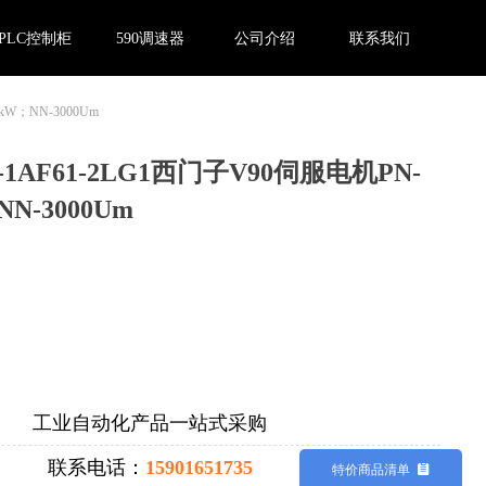
PLC控制柜
590调速器
公司介绍
联系我们
0,Message:InitError, ControlType:productSlideBind Error:未将对象
4kW；NN-3000Um
2-1AF61-2LG1西门子V90伺服电机PN-
NN-3000Um
工业自动化产品一站式采购
联系电话：
15901651735
特价商品清单
뀳