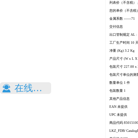
列表价（不含税）
您的单价（不含税
金属系数 ------71
交付信息
出口管制规定 AL : N 
工厂生产时间 10 
净重 (Kg) 3.2 Kg
产品尺寸 (W x L X
包装尺寸 227.00 x 3
包装尺寸单位的测量
数量单位 1 件
在线询价
끤
包装数量 1
其他产品信息
EAN 未提供
UPC 未提供
商品代码 85015100
LKZ_FDB/ Catalog