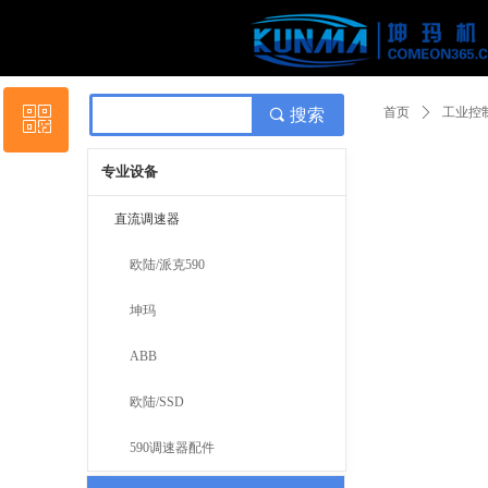
Control Render Er
引用设置到对象
ꀥ
首页
ꄲ
工业控
끠
搜索
专业设备
扫码添加微信
直流调速器
欧陆/派克590
坤玛
ABB
欧陆/SSD
590调速器配件