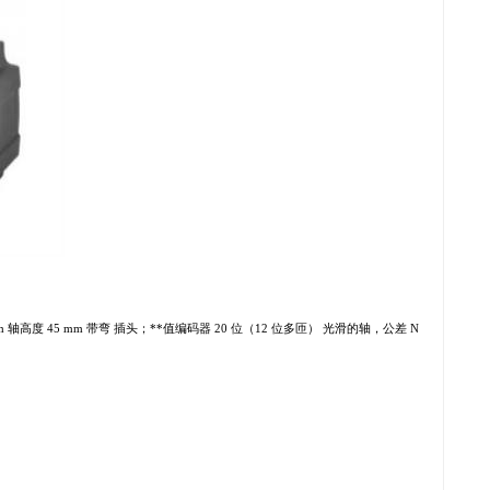
1.27 Nm 轴高度 45 mm 带弯 插头；**值编码器 20 位（12 位多匝） 光滑的轴，公差 N