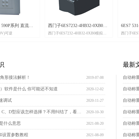
 直流调
西门子6ES7232-4HB32-0XB0模
6ES7 531-7KF00-
西门子6ES7232-4HB32-0XB0模拟量
西门子6ES7 531-7KF00
拟量模块
量输入模块
模块 S7-1200 PLC可编程控制器
拟量输入模块6ES7 531-
0AB0AI8模拟量输入
类更加优化，集成更
道级诊断，采用统一
识
最新
有预接线功能，这些
在 CPU 进行集中式处理
300 PLC可编程控制器
角形接法解析！
自动称
2019-07-08
）软件是什么 你可能还不知道
自动称
2020-12-02
快速调试
自动称
2020-11-27
微型断路器的A、B、C、D型应该怎样选择？不用纠结了，看这里
自动称
2020-10-30
C是什么意思
自动称
2021-08-20
看和设置参数教程
自动称
2021-08-09