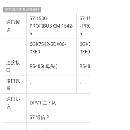
左右滑动查看完整表格
S7-1500-
S7-1500
通讯模
PROFIBUS CM 1542-
- PROFIBUS CP1542-
块
5
5
6GK7542-5DX00-
6GK7542-5FX00-
0XE0
0XE0
连接接
RS485( 母头 )
RS485( 母头 )
口
接口数
1
1
量
通讯协
DPV1 主 / 从
议
S7 通信 P