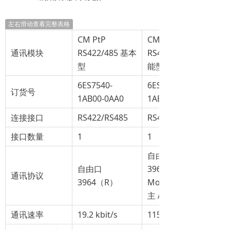
左右滑动查看完整表格
CM PtP
CM PtP
通讯模块
RS422/485 基本
RS422/485 高性
型
能型
6ES7540-
6ES7541-
订货号
1AB00-0AA0
1AB00-0AB0
连接接口
RS422/RS485
RS422/RS485
接口数量
1
1
自由口
自由口
3964（R）
通讯协议
3964（R）
Modbus RTU
主 / 从
通讯速率
19.2 kbit/s
115.2 kbit/s