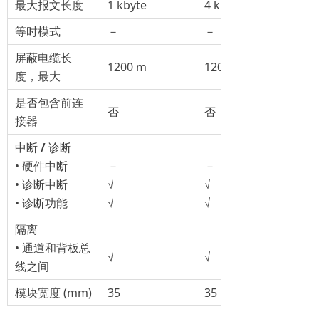
最大报文长度
1 kbyte
4 kbyte
等时模式
－
－
屏蔽电缆长
1200 m
1200 m
度，最大
是否包含前连
否
否
接器
中断
/
诊断
• 硬件中断
－
－
• 诊断中断
√
√
• 诊断功能
√
√
隔离
• 通道和背板总
√
√
线之间
模块宽度 (mm)
35
35