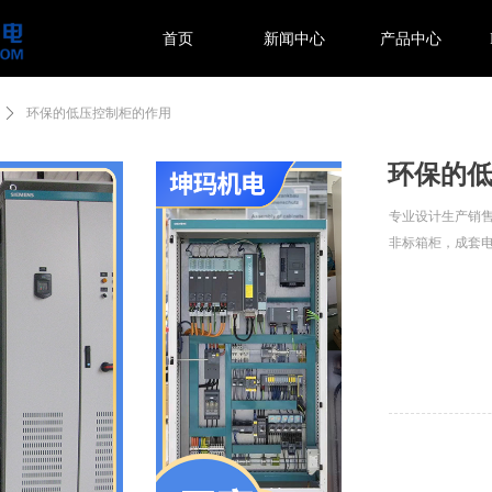
首页
新闻中心
产品中心
r!ControlType:productSlideBind,StyleName:Style1,ColorName:Item0,Messag
ꄲ
环保的低压控制柜的作用
环保的
专业设计生产销售
非标箱柜，成套电