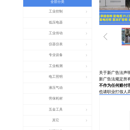
全部分类
工业控制
ꁇ
低压电器
ꁇ
ꁆ
工业传动
ꁇ
仪器仪表
ꁇ
专业设备
ꁇ
工业检测
ꁇ
关于新广告法声
电工照明
ꁇ
新广告法规定所
不作为任何赔付
液压气动
也请职业打假人
劳保耗材
五金工具
ꁇ
其它
ꁇ