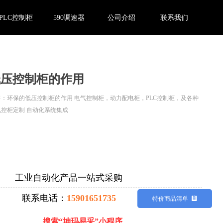
PLC控制柜
590调速器
公司介绍
联系我们
e:InitError, ControlType:productSlideBind Error:未将对象引用设置到对象的实例。
低压控制柜的作用
：环保的低压控制柜的作用 电气控制柜，动力配电柜，PLC控制柜，及各种
控柜定制 自动化系统集成
工业自动化产品一站式采购
联系电话：
15901651735
特价商品清单
뀳
搜索“坤玛易采”小程序