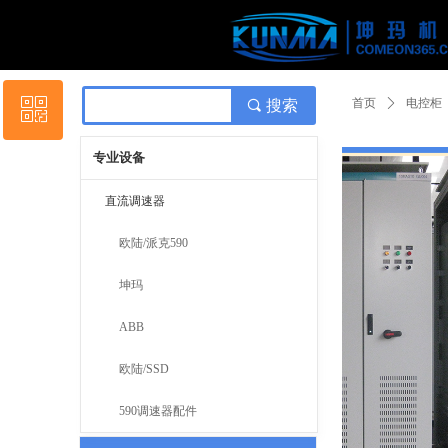
Control Render Erro
ꀥ
首页
ꄲ
电控柜
끠
搜索
专业设备
扫码添加微信
直流调速器
欧陆/派克590
坤玛
ABB
欧陆/SSD
590调速器配件