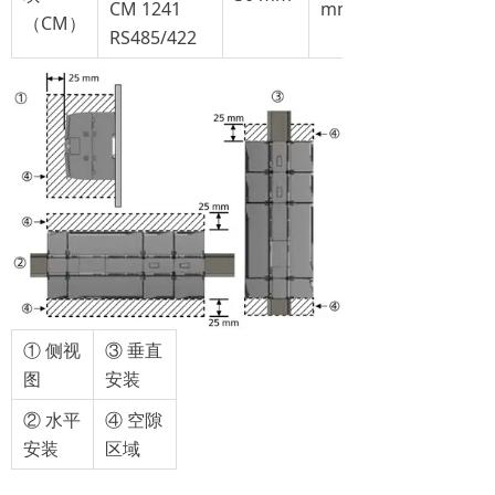
CM 1241
mm
（CM）
RS485/422
① 侧视
③ 垂直
图
安装
② 水平
④ 空隙
安装
区域