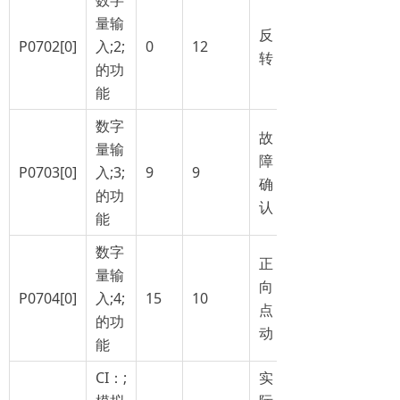
量输
反
P0702[0]
入;2;
0
12
转
的功
能
数字
故
量输
障
P0703[0]
入;3;
9
9
确
的功
认
能
数字
正
量输
向
P0704[0]
入;4;
15
10
点
的功
动
能
CI：;
实