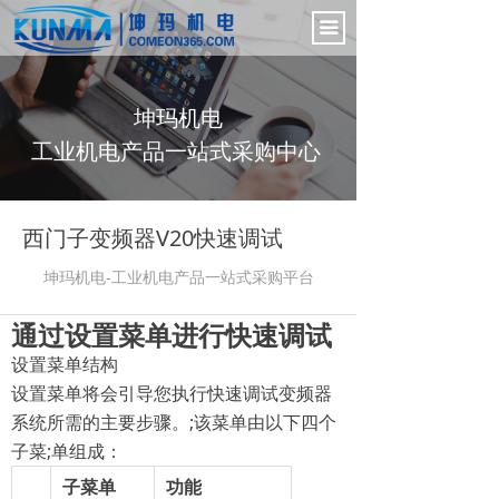
首页
끀
电气控制柜
坤玛机电
新闻中心
工业机电产品一站式采购中心
产品展示
公司介绍
西门子变频器V20快速调试
联系我们
坤玛机电-工业机电产品一站式采购
平台
通过设置菜单进行快速调试
设置菜单结构
设置菜单将会引导您执行快速调试变频器
系统所需的主要步骤。;该菜单由以下四个
子菜;单组成：
子菜单
功能