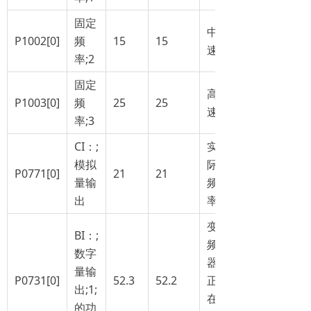
固定
中
P1002[0]
频
15
15
速
率;2
固定
高
P1003[0]
频
25
25
速
率;3
CI：;
实
模拟
际
P0771[0]
21
21
量输
频
出
率
变
BI：;
频
数字
器
量输
P0731[0]
52.3
52.2
正
出;1;
在
的功