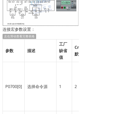
连接宏参数设置：
左右滑动查看完整表格
工厂
Cn004
参数
描述
缺省
默认值
值
P0700[0]
选择命令源
1
2