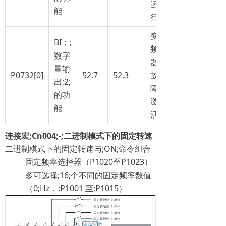
运
能
行
变
BI：;
频
数字
器
量输
P0732[0]
52.7
52.3
故
出;2;
障
的功
激
能
活
连接宏
;
Cn004
;
-
;
二进制模式下的固定转速
二进制模式下的固定转速与;ON;命令组合
固定频率选择器（P1020至P1023）
多可选择;16;个不同的固定频率数值
（0;Hz，;P1001 至;P1015）