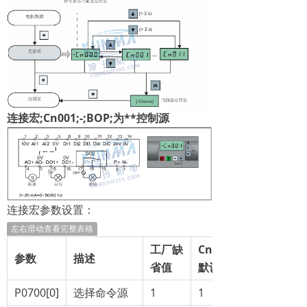
连接宏
;
Cn001
;
-
;
BOP
;
为**控制源
连接宏参数设置：
左右滑动查看完整表格
工厂缺
Cn001
参数
描述
省值
默认值
P0700[0]
选择命令源
1
1