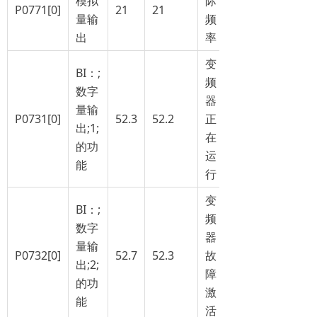
模拟
际
P0771[0]
21
21
量输
频
出
率
变
BI：;
频
数字
器
量输
P0731[0]
52.3
52.2
正
出;1;
在
的功
运
能
行
变
BI：;
频
数字
器
量输
P0732[0]
52.7
52.3
故
出;2;
障
的功
激
能
活