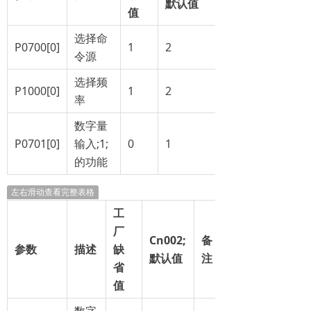
默认值
值
选择命
P0700[0]
1
2
令源
选择频
P1000[0]
1
2
率
数字量
P0701[0]
输入;1;
0
1
的功能
左右滑动查看完整表格
工
厂
Cn002
;
备
参数
描述
缺
默认值
注
省
值
数字