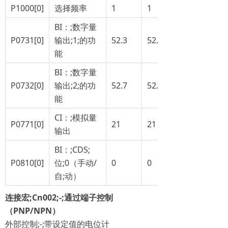
P1000[0]
选择频率
1
1
BI：;数字量
P0731[0]
输出;1;的功
52.3
52.2
能
BI：;数字量
P0732[0]
输出;2;的功
52.7
52.3
能
CI：;模拟量
P0771[0]
21
21
输出
BI：;CDS;
P0810[0]
位;0（手动/
0
0
自;动）
连接宏
;
Cn002
;
-
;
通过端子控制
（
PNP/NPN
）
外部控制;-;带设定值的电位计