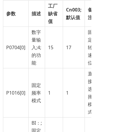
工厂
Cn003
;
备
参数
描述
缺省
默认值
注
值
数字
固
量输
定
P0704[0]
入;4;
15
17
转
的功
速
能
位;2
直
接
固定
选
P1016[0]
频率
1
1
择
模式
模
式
BI：;
固定