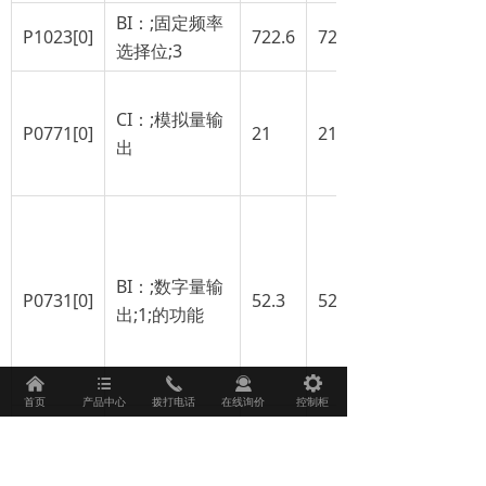
BI：;固定频率
P1023[0]
722.6
722.3
选择位;3
CI：;模拟量输
P0771[0]
21
21
出
BI：;数字量输
P0731[0]
52.3
52.2
出;1;的功能
낀
뀑
끅
끤
끶
首页
产品中心
拨打电话
在线询价
控制柜