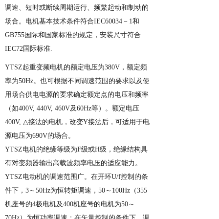
调速、短时或断续周期运行、频繁起动和制动的
场合。电机基本技术条件符合
IEC60034
－
1
和
GB755
国际和国家标准的规定，安装尺寸符合
IEC72
国际标准
.
YTSZ
起重变频电机
的额定电压为
380V
，额定频
率为
50Hz
。也可根据不同调速范围的要求以及使
用场合供电电源的要求确定额定点的电压和频率
（如
400V, 440V, 460V
及
60Hz
等）。额定电压
400V,
△接法的电机，改变
Y
接法后，可适用于电
源电压为
690V
的场合。
YTSZ
电机
的绝缘等级为
F
级或
H
级，绝缘结构具
有对变频器输出高载波频率电压的适应能力。
YTSZ
电动机
的调速范围广。在开环
U/f
控制的条
件下，
3
～
50Hz
为恒转矩调速，
50
～
100Hz
（
355
机座号的
4
极电机及
400
机座号的电机为
50
～
70Hz
）为恒功率调速；在矢量控制的条件下，调