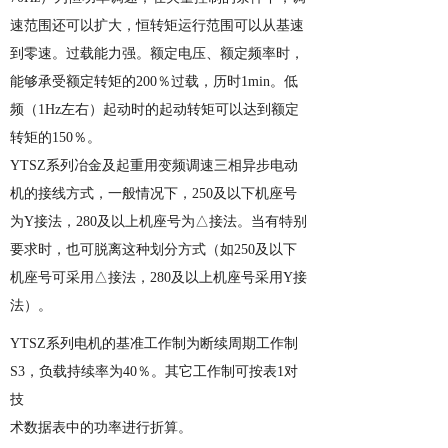
速范围还可以扩大，恒转矩运行范围可以从基速
到零速。过载能力强。额定电压、额定频率时，
能够承受额定转矩的
200
％过载，历时
1min
。低
频（
1Hz
左右）起动时的起动转矩可以达到额定
转矩的
150
％。
YTSZ
系列冶金及起重用变频调速三相异步电动
机
的接线方式，一般情况下，
250
及以下机座号
为
Y
接法，
280
及以上机座号为△接法。当有特别
要求时，也可脱离这种划分方式（如
250
及以下
机座号可采用△接法，
280
及以上机座号采用
Y
接
法）。
YTSZ
系列电机
的基准工作制为断续周期工作制
S3
，负载持续率为
40
％。其它工作制可按表
1
对
技
术数据表中的功率进行折算。