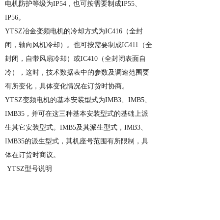
电机防护等级为
IP
54
，也可按需要制成
IP55
、
IP56
。
YTSZ
冶金变频电机
的冷却方式为
IC416
（全封
闭，轴向风机冷却）。也可按需要制成
IC411
（全
封闭，自带风扇冷却）或
IC410
（全封闭表面自
冷），这时，技术数据表中的参数及调速范围要
有所变化，具体变化情况在订货时协商。
YTSZ
变频电机
的基本安装型式为
IMB3
、
IMB5
、
IMB35
，并可在这三种基本安装型式的基础上派
生其它安装型式。
IMB5
及其派生型式，
IMB3
、
IMB35
的派生型式，其机座号范围有所限制，具
体在订货时商议。
YTSZ
型号
说明