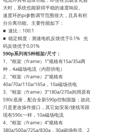
电流环具有适应功能，即使在负载变化较
大时，系统也能获得平稳的速度响应。
速度环的pi参数调节范围很大，且具有积
分分离功能。主要性能如下：
■ 速比：100:1
■ 稳定精度：测速电机反馈优于0.1% 光
码反馈优于0.01%
590p系列有5种框架/尺寸：
1、“框架（frame）1”规格有15a/35a两
种，4a磁场电流（内部供电）
2、“框架（frame）2”规格有
40a/70a/110a/165a，10a磁场供电
3、“框架（frame）3”180a/270a则用原有
590c底座，配合全新590p控制面版；故此
只是更改操作接口，其它如安装/接线等跟
现有590c一样，10a磁场电流
4、“框架（frame）4”规格有
380a/500a/725a/830a，30a磁场电流。2