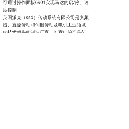
可通过操作面板6901实现马达的启/停、速
度控制
英国派克（ssd）传动系统有限公司是变频
器、直流传动和伺服传动及电机工业领域
内技术领先的制造厂商，以宽广的产品范
围，可靠的产品质量，不断创新的领先技
术，丰富的应用经验和全球的支持能力而
著称。
如果需要咨询工业机电自动化产品的选型
问题，请联系我们为您提供更好的技术支
持。
坤玛机电
，专注于工业机电配件20年，工
业机电自动化相关配件
一站式MRO采购
，
专注品质及服务。