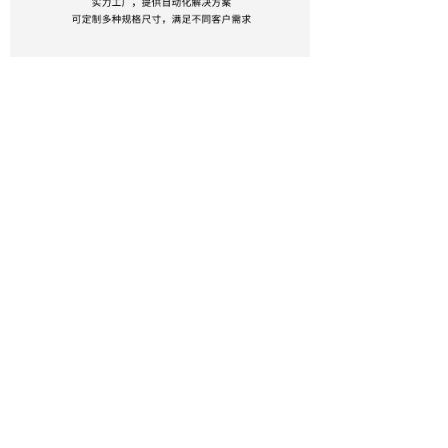
如需
获取详细产品参数技术资料，请
联系我们~
ꂆ
相关推荐
WEG万高 W21 Magnet永磁电机
派克（欧陆）590P系列 直流调速器