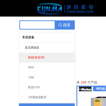
끠
搜索
专业设备
直流调速器
欧陆/派克590
坤玛
ABB
共
299
个产品
欧陆/SSD
590调速器配件