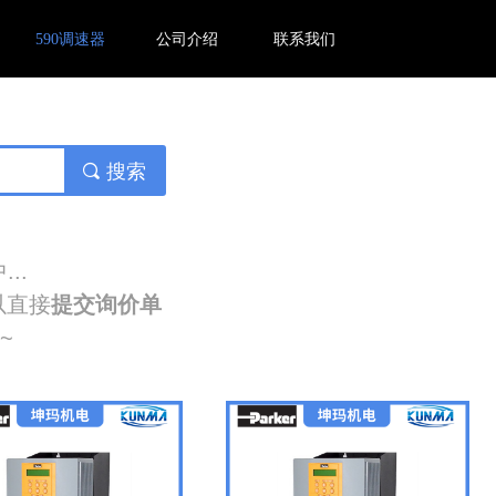
590调速器
公司介绍
联系我们
끠
搜索
..
以直接
提交询价单
~