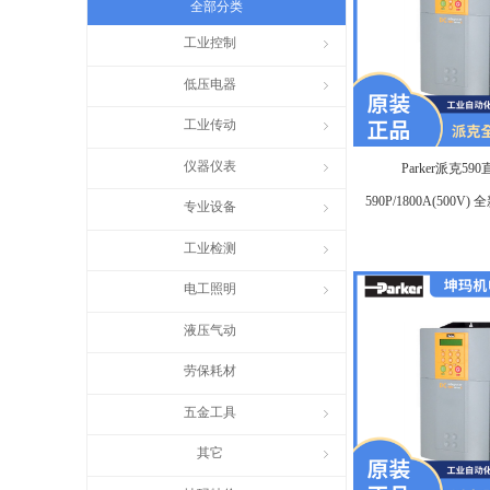
全部分类
工业控制
ꁇ
低压电器
ꁇ
工业传动
ꁇ
仪器仪表
ꁇ
Parker派克5
590P/1800A(500
专业设备
ꁇ
代理
工业检测
ꁇ
电工照明
ꁇ
液压气动
劳保耗材
五金工具
ꁇ
其它
ꁇ