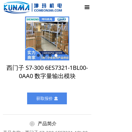
首页
끀
电气控制柜
新闻中心
产品展示
公司介绍
西门子 S7-300 6ES7321-1BL00-
联系我们
0AA0 数字量输出模块
获取报价
끤
ꁵ
产品简介