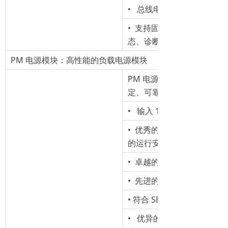
• 总线电气隔离和安全电气隔离
• 支持固件更新、标识数据 I&
态、诊断报警和诊断中断
PM 电源模块：高性能的负载电源模块
PM 电源模块为 CPU/IM、
定、可靠的 DC 24 V 供电
• 输入 120V/230V A
• 优秀的输入抗过压性能
的运行安全
• 卓越的启动和缓冲能力
• 先进的电路设计和高品
• 符合 SELV，提高了 S7-1
• 优异的 EMC 兼容性能，完全