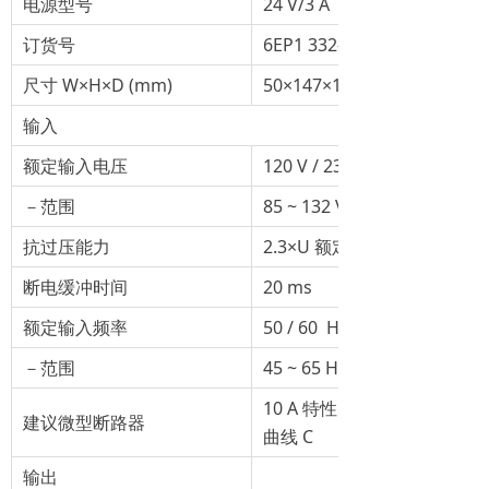
电源型号
24 V/3 A
订货号
6EP1 332-4BA00
尺寸 W×H×D (mm)
50×147×129
输入
额定输入电压
120 V / 230 V AC 自适应
－范围
85 ~ 132 V / 170 ~ 264 V AC
抗过压能力
2.3×U 额定输入，1.3 ms
断电缓冲时间
20 ms
额定输入频率
50 / 60 Hz
－范围
45 ~ 65 Hz
10 A 特性曲线 B，或 6 A 特
建议微型断路器
曲线 C
输出