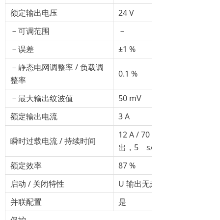
额定输出电压
24 V
－可调范围
－
－误差
±1 %
－静态电网调整率 / 负载调
0.1 %
整率
－最大输出纹波值
50 mV
额定输出电流
3 A
12 A / 70 ms；1.5 倍大功率
瞬时过载电流 / 持续时间
出，5 s/min1）
额定效率
87 %
启动 / 关闭特性
U 输出无超调（软启动）
并联配置
是
保护