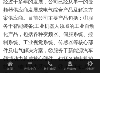
经过十多年的发展，公司已经从单一的变
频器供应商发展成电气综合产品及解决方
案供应商。目前公司主要产品包括：①服
务于智能装备;工业机器人领域的工业自动
化产品，包括各种变频器、伺服系统、控
制系统、工业视觉系统、传感器等核心部
件及电气解决方案，②服务于新能源汽车
领域动力总成核心部件，包括各种电机控
낀
뀑
끅
끤
끶
制器、辅助动力系统等，③服务于轨道交
首页
产品中心
拨打电话
在线询价
控制柜
通领域牵引与控制系统，包括牵引变流
器、辅助变流器、高压箱、牵引电机和
TCMS等，④服务于设备后服务市场的工业
互联网解决方案，包括智能硬件、信息化
管理平台等。公司产品广泛应用于新能源
汽车、电梯、空压机、机器人/机械手、3C
制造、锂电设备、起重、机床、金属制
品、电线电缆、塑胶、印刷包装、纺织化
纤、建材、冶金、煤矿、市政、轨道交