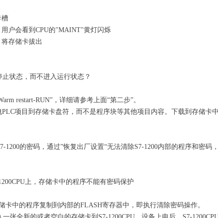
卡槽
用户会看到CPU的"MAINT"黄灯闪烁
，将存储卡拔出
停止状态，而不进入运行状态？
rm restart-RUN”，详细请参考上面“第二步”。
拽PLC项目到存储卡盘符，而不是程序块等其他项目内容。下载到存储卡
。
-1200的密码，通过”恢复出厂设置“无法清除S7-1200内部的程序和密
1200CPU上，存储卡中的程序不能有密码保护
会将存储卡中的程序复制到内部的FLASH寄存器中，即执行清除密码操作。
张全新的或者空白的存储卡到S7-1200CPU，设备上电后，S7-1200