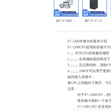
全自动称重热封包装设备
全自动线缝包装机
6ES7515-2AM02-0AB0 西门子S7-1500 CPU 1515-2 PN 现货
6SL3210-1KE27-0AB1 西门子G120C 37KW变频器
ABB 塑壳断路器 S1N125 R125 3P FFC
6RA8087-6DS22-0AA0 G00+G20 850A 西门子直流调速器 现货
派克 690-433145F2-B00P00-A400 75KW 交流变频器
西门子 S7-1500 6ES7522-5FH00-0AB0 数字量输出模块
西门子 S7-300 6ES7331-7KF02-0AB0 模拟量输入模块
西门子 S7-1500 6ES7531-7KF00-0AB0 模拟量输入模块
西门子 S7-1500 6ES7532-5HF00-0AB0 模拟量输出模块
西门子 HMI TP1200 6AV2124-0MC01-0AX0触摸屏
西门子 S7-1500 6ES7516-3AN02-0AB0 数字量输出模块
S7-1200存储卡的基本介绍
S7-1200CPU使用的存
1.;;;; 作为CPU的装
2.;;;;;;;; 在有编程器的
3.;;;;;;;; 忘记密码时，
4.;;;;;;;; 24M卡可以用于更
如何插入存储卡：
将CPU上挡板向下掀开，可
注意：
对于S7-1200CPU
将存储卡插到一个处于
S7-1200 CPU