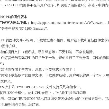
S7-1200CPU内部将不在有用户程序，即实现了清除密码。存储卡中的
00CPU
的固件版本
门子官方网站下载
： http://support.automation.siemens.com/WW/
类中搜索“S7-1200 firmware”。
200CPU的固件文件不相同，下载地址也不相同。用户在下载和更新固件之
PU固件升级。
部存储的项目文件（程序块、硬件组态等）不受影响，不会被清除。
件订货号与实际CPU的订货号不一致，即使执行了下列步骤，CPU的原
下：
卡器清除存储卡中内容。注意：不要格式化存储卡！
网站下载新版本的固件文件。下载并解压缩，用户可以得到一个“S7_JOB.
S”文件夹。
SYS”文件和“FWUOPDATE.S7S”文件夹拷贝到存储卡中。
PU1200卡槽中。此时CPU会停止，“MAINT”指示灯闪烁。
电。CPU的“RUN/STOP”指示灯红绿交替闪烁说明固件正在被更新中。“RU
示灯闪烁说明固件更新已经结束。