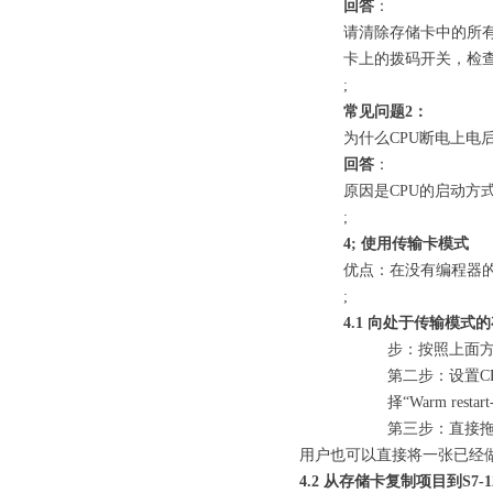
回答
：
请清除存储卡中的所有
卡上的拨码开关，检
;
常见问题2
：
为什么CPU断电上电
回答
：
原因是CPU的启动方式不是
;
4;
使用传输卡模式
优点：在没有编程器的情
;
4.1
向处于传输模式的
步：按照上面方
第二步：设置CPU
择“Warm restar
第三步：直接拖
用户也可以直接将一张已经做
4.2
从存储卡复制项目到S7-12