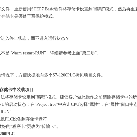
文件，重新使用STEP7 Basic软件将存储卡设置到“编程”模式，然后
查存储卡是否处于写保护模式。
后进入停止状态，而不进入运行状态？
“Warm restart-RUN”，详细请参考上面“第二步”。
况下，方便快捷地向多个S7-1200PLC拷贝项目文件。
存储卡中装载项目
法将存储卡设定到“编程”模式。建议客户做此操作之前清除存储卡中的
的启动状态：在"Project tree"中右击CPU选择“属性”，在“属性”窗口中点击
t-RUN”
拽PLC设备到存储卡盘符
好的“程序卡”更改为“传输卡”。
00PLC