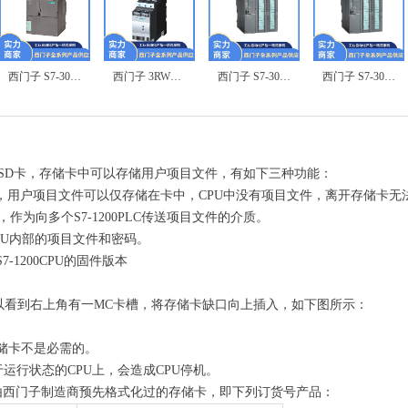
西门子 S7-300 7MH4950-2AA01 称重模组
西门子 3RW3038-1BB04 软启动器
西门子 S7-300 6ES7321-1BL00-0AA0 数字量输出模块
西门子 S7-300 6ES7322-1HH01-0AA0 数字量输出模块
储卡为SD卡，存储卡中可以存储用户项目文件，有如下三种功能：
载存储区，用户项目文件可以仅存储在卡中，CPU中没有项目文件，离开存储卡
情况下，作为向多个S7-1200PLC传送项目文件的介质。
清除CPU内部的项目文件和密码。
新S7-1200CPU的固件版本
以看到右上角有一MC卡槽，将存储卡缺口向上插入，如下图所示：
，存储卡不是必需的。
运行状态的CPU上，会造成CPU停机。
 仅支持由西门子制造商预先格式化过的存储卡，即下列订货号产品：