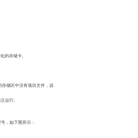
格式化的存储卡。
集成的存储区中没有项目文件，设
独立运行。
您的读卡器型号，如下图所示：