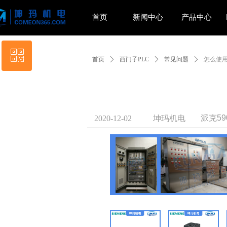
首页
新闻中心
产品中心
ꀥ
首页
ꄲ
西门子PLC
ꄲ
常见问题
ꄲ
怎么使用
扫码添加微信
派克5
2020-12-02
坤玛机电