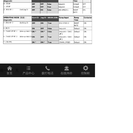
낀
뀑
끅
끤
끶
前一个：
无
首页
产品中心
拨打电话
在线询价
控制柜
后一个：
无
相关推荐
自动称重包装机的能耗优化和绿色制造方案
自动称重包装机的能耗优化和绿色制造方
案
摘要：随着工业化的发展，自动化包装机
2023-06-20