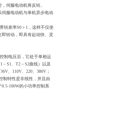
时，伺服电动机将反转。
以伺服电动机与单机异步电动
转差率S0＞1，这样不仅使
立即转动，即具有起动快、灵
控制电压后，它处于单相运
S1、T2－S2曲线）以及
、110V、220、380V；
。但控制特性是非线性，并且由
5-100W的小功率控制系