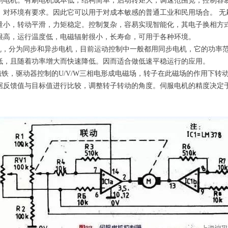
刷电机。有刷电机成本低，结构简单，启动转矩大，调速范围宽，控制容
，对环境有要求。因此它可以用于对成本敏感的普通工业和民用场合。 无
量小，转动平滑，力矩稳定。控制复杂，容易实现智能化，其电子换相方
很高，运行温度低，电磁辐射很小，长寿命，可用于各种环境。
电机，分为同步和异步电机，目前运动控制中一般都用同步电机，它的功率
低，且随着功率增大而快速降低。因而适合做低速平稳运行的应用。
磁铁，驱动器控制的U/V/W三相电形成电磁场，转子在此磁场的作用下转
据反馈值与目标值进行比较，调整转子转动的角度。伺服电机的精度决定