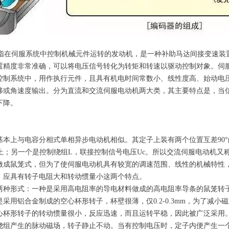
or ）是指在伺服系统中控制机械元件运转的发动机，是一种补助马达间接变速装
置精度非常准确，可以将电压信号转化为转矩和转速以驱动控制对象。伺
控制系统中，用作执行元件，且具有机电时间常数小、线性度高、始动电
移或角速度输出。分为直流和交流伺服电动机两大类，其主要特点是，当
下降。
基本上与电容分相式单相异步电动机相似。其定子上装有两个位置互差90
f上；另一个是控制绕组L，联接控制信号电压Uc。所以交流伺服电动机又
做成鼠笼式，但为了使伺服电动机具有较宽的调速范围、线性的机械特性，
，应具有转子电阻大和转动惯量小这两个特点。
两种形式：一种是采用高电阻率的导电材料做成的高电阻率导条的鼠笼转
采用铝合金制成的空心杯形转子，杯壁很薄，仅0.2-0.3mm，为了减小
心杯形转子的转动惯量很小，反应迅速，而且运转平稳，因此被广泛采用。
绕组产生的脉动磁场，转子静止不动。当有控制电压时，定子内便产生一