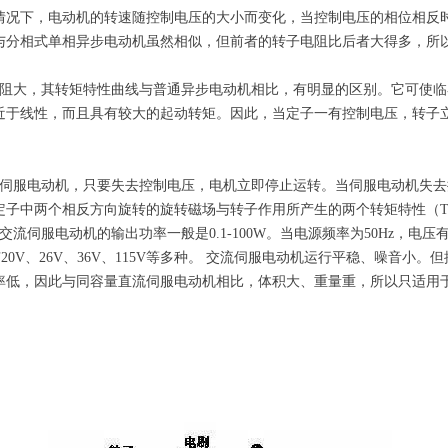
情况下，电动机的转速随控制电压的大小而变化，当控制电压的相位相反
与分相式单相异步电动机虽然相似，但前者的转子电阻比后者大得多，所
阻大，其转矩特性曲线与普通异步电动机相比，有明显的区别。它可使临界
近于线性，而且具有较大的起动转矩。因此，当定子一有控制电压，转子
伺服电动机，只要失去控制电压，电机立即停止运转。当伺服电动机失去
子中两个相反方向旋转的旋转磁场与转子作用所产生的两个转矩特性（T1－
流伺服电动机的输出功率一般是0.1-100W。当电源频率为50Hz，电压有36V
有20V、26V、36V、115V等多种。 交流伺服电动机运行平稳、噪音小
低，因此与同容量直流伺服电动机相比，体积大、重量重，所以只适用于0.