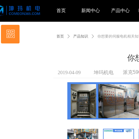
首页
新闻中心
产品中心
ꀥ
首页
ꄲ
产品知识
ꄲ
你想要的伺服电机相关知
扫码添加微信
你
派克5
2019-04-09
坤玛机电