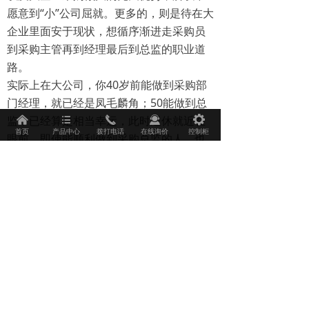
愿意到“小”公司屈就。更多的，则是待在大
企业里面安于现状，想循序渐进走采购员
到采购主管再到经理最后到总监的职业道
路。
实际上在大公司，你40岁前能做到采购部
门经理，就已经是凤毛麟角；50能做到总
监，已经算是相当幸运，此时退休就近在
낀
뀑
끅
끤
끶
首页
产品中心
拨打电话
在线询价
控制柜
眼前。即使能顺利做到采购总监的人，也
绝大部分满足不了财务自由的自身要求。
无论从金钱的积累角度，还是职业发展道
路的优劣程度来看，都达不到。
整个如此的采购职业生涯规划中，第二个
难点在于阶段三到阶段四的跨越，就是成
功转行彻底离开采购工作的跨越。采购工
作，让你完成的主要经验，在于社会关系
和创业素质的培养，而不是采购技巧的积
累。如果你只看到了后者，只看到了从大