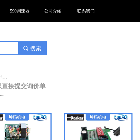
590调速器
公司介绍
联系我们
끠
搜索
..
以直接
提交询价单
~