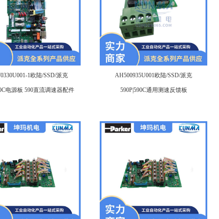
70330U001-1欧陆/SSD/派克
AH500935U001欧陆/SSD/派克
|590C电源板 590直流调速器配件
590P|590C通用测速反馈板