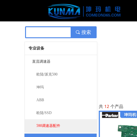
끠
搜索
专业设备
直流调速器
欧陆/派克590
坤玛
ABB
共
12
个产品
欧陆/SSD
590调速器配件