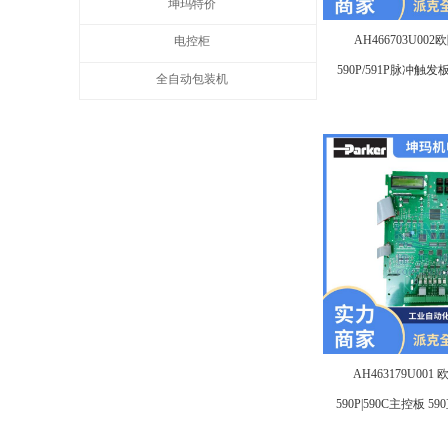
坤玛特价
AH466703U002
电控柜
590P/591P脉冲触发板3
全自动包装机
直流调速器
AH463179U001 
590P|590C主控板 