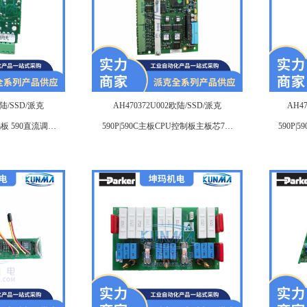
欧陆/SSD/派克
AH470372U002欧陆/SSD/派克
AH4
码板 590直流调速
590P|590C主板CPU控制板主板芯7版
590P
件
本 590直流调速器配件