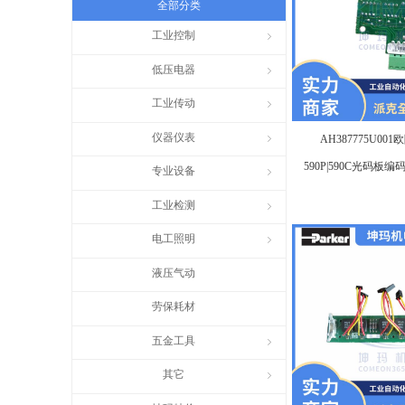
全部分类
工业控制
ꁇ
低压电器
ꁇ
工业传动
ꁇ
仪器仪表
ꁇ
AH387775U001
590P|590C光码板编
专业设备
ꁇ
器配
工业检测
ꁇ
电工照明
ꁇ
液压气动
劳保耗材
五金工具
ꁇ
其它
ꁇ