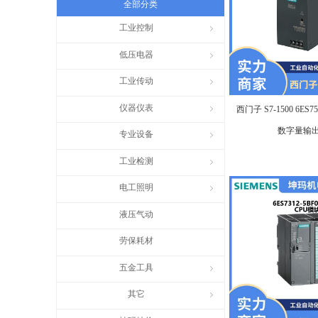
全部分类
工业控制
ꁇ
低压电器
ꁇ
工业传动
ꁇ
仪器仪表
ꁇ
西门子 S7-1500 6ES75
数字量输
专业设备
ꁇ
工业检测
ꁇ
电工照明
ꁇ
液压气动
劳保耗材
五金工具
ꁇ
其它
ꁇ