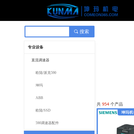
끠
搜索
专业设备
直流调速器
欧陆/派克590
坤玛
ABB
共
954
个产品
欧陆/SSD
590调速器配件