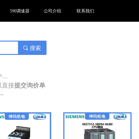
590调速器
公司介绍
联系我们
끠
搜索
..
以直接
提交询价单
~