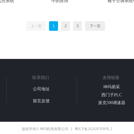
监控系统
中的应用
楼宇空调系统
上一页
1
2
3
下一页
联系我们
友情链接
坤玛易采
公司地址
西门子PLC
留言反馈
派克590调速器
粤ICP备2024287038号-2
版权所有© 坤玛机电有限公司